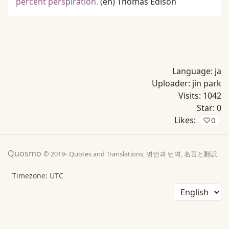
percent perspiration.
(en)
Thomas Edison
Language:
ja
Uploader:
jin park
Visits:
1042
Star:
0
Likes:
♡
0
Quosmo
© 2019-
Quotes and Translations, 명언과 번역, 名言と翻訳
Timezone: UTC