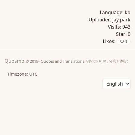
Language:
ko
Uploader:
jay park
Visits:
943
Star:
0
Likes:
♡
0
Quosmo
© 2019-
Quotes and Translations, 명언과 번역, 名言と翻訳
Timezone: UTC