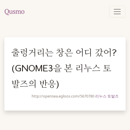
출렁거리는 창은 어디 갔어?
(GNOME3을 본 리누스 토
발즈의 반응)
http://opensea.egloos.com/5670780
리누스 토발즈