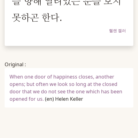
를 향해 열려있는 문을 보지
못하곤 한다.
헬렌 켈러
Original :
When one door of happiness closes, another
opens; but often we look so long at the closed
door that we do not see the one which has been
opened for us.
(en)
Helen Keller