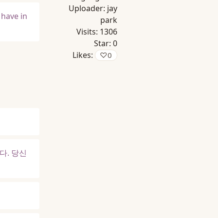
Uploader:
jay
 have in
park
Visits:
1306
Star:
0
Likes:
♡
0
다. 당신