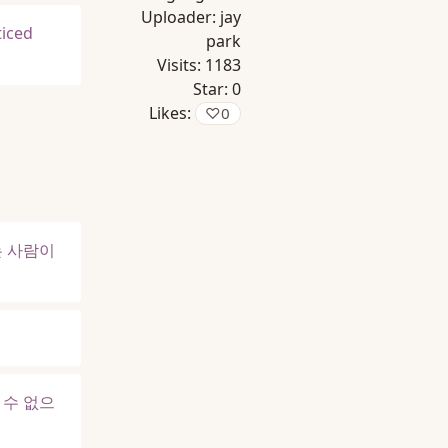
Uploader:
jay
ticed
park
Visits:
1183
Star:
0
Likes:
♡
0
는 사람이
 수 없으