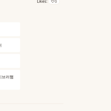
Likes:
♡
0
버
이브러햄