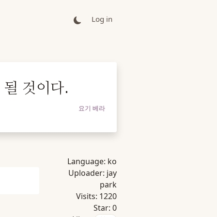
Log in
될 것이다.
요기 베라
Language:
ko
Uploader:
jay
park
Visits:
1220
Star:
0