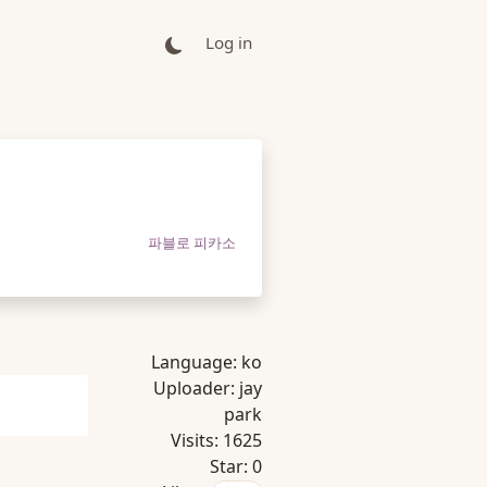
Log in
파블로 피카소
Language:
ko
Uploader:
jay
park
Visits:
1625
Star:
0