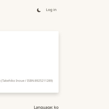
Log in
ehiko Inoue / ISBN:8925211289)
Language:
ko