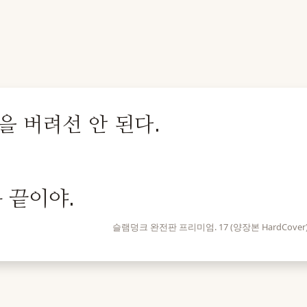
 버려선 안 된다.
 끝이야.
슬램덩크 완전판 프리미엄. 17 (양장본 HardCover) (Tak