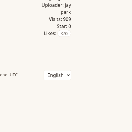
Uploader:
jay
park
Visits:
909
Star:
0
Likes:
♡
0
one: UTC