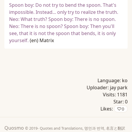
Spoon boy: Do not try to bend the spoon. That's
impossible. Instead... only try to realize the truth.
Neo: What truth? Spoon boy: There is no spoon.
Neo: There is no spoon? Spoon boy: Then you'll
see, that it is not the spoon that bends, it is only
yourself.
(en)
Matrix
Language:
ko
Uploader:
jay park
Visits:
1181
Star:
0
Likes:
♡
0
Quosmo
© 2019-
Quotes and Translations, 명언과 번역, 名言と翻訳