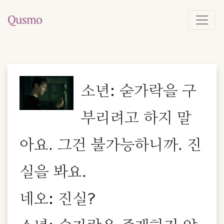
소년: 숟가락을 구
부리려고 하지 말
아요. 그건 불가능하니까. 진
실을 봐요.
네오: 진실?