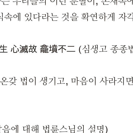
는 우리들의 이런 분별이, 존재속에
식속에 있다라는 것을 확연하게 자각
生 心滅故 龕墳不二 (심생고 종종
 온갖 법이 생기고, 마음이 사라지
달음에 대해 법륜스님의 설명)