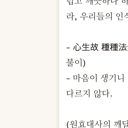
럽고 깨끗하다 하
라, 우리들의 인
- 心生故 種種法
불이)
- 마음이 생기니
다르지 않다.
(원효대사의 깨