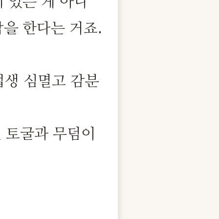
 있는 게 아니
을 한다는 거죠.
법생 심멸고 감분
면 토굴과 무덤이