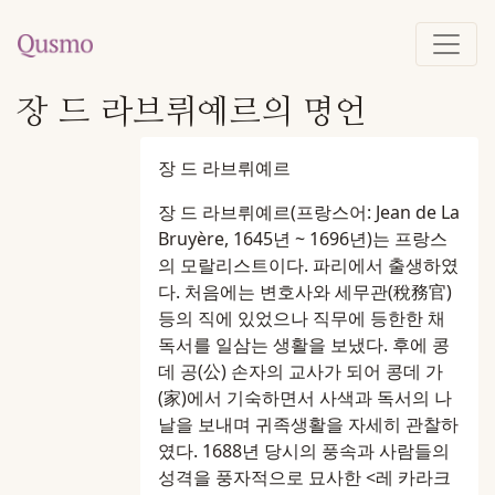
장 드 라브뤼예르의 명언
장 드 라브뤼예르
장 드 라브뤼예르(프랑스어: Jean de La
Bruyère, 1645년 ~ 1696년)는 프랑스
의 모랄리스트이다. 파리에서 출생하였
다. 처음에는 변호사와 세무관(稅務官)
등의 직에 있었으나 직무에 등한한 채
독서를 일삼는 생활을 보냈다. 후에 콩
데 공(公) 손자의 교사가 되어 콩데 가
(家)에서 기숙하면서 사색과 독서의 나
날을 보내며 귀족생활을 자세히 관찰하
였다. 1688년 당시의 풍속과 사람들의
성격을 풍자적으로 묘사한 <레 카라크